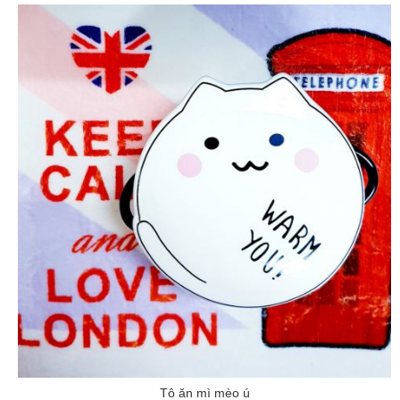
Tô ăn mì mèo ú