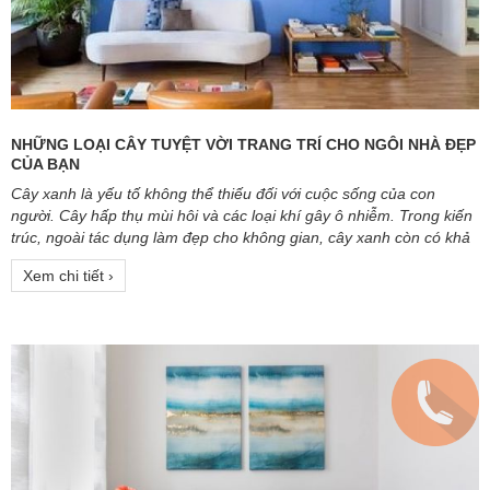
NHỮNG LOẠI CÂY TUYỆT VỜI TRANG TRÍ CHO NGÔI NHÀ ĐẸP
CỦA BẠN
Cây xanh là yếu tố không thể thiếu đối với cuộc sống của con
người. Cây hấp thụ mùi hôi và các loại khí gây ô nhiễm. Trong kiến
trúc, ngoài tác dụng làm đẹp cho không gian, cây xanh còn có khả
năng thanh lọc không khí cho ngôi nhà đẹp. Bài viết ngày hôm nay
Xem chi tiết ›
sẽ giới thiệu đến bạn các loại cây xanh hợp lí để trồng trong nhà,
giúp làm đẹp không gian sống mà không tốn quá nhiều công sức.