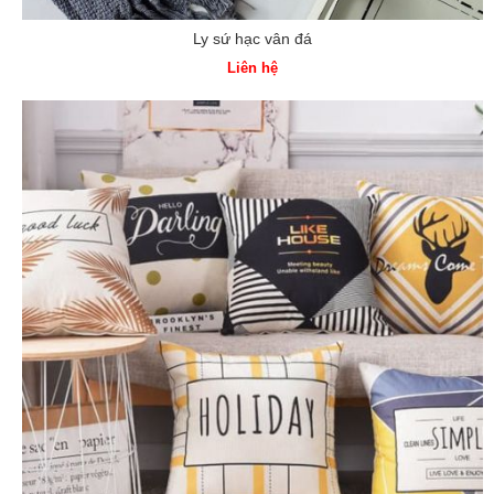
Ly sứ hạc vân đá
Liên hệ