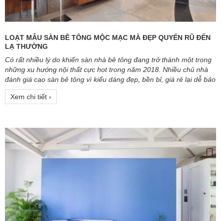
LOẠT MẪU SÀN BÊ TÔNG MỘC MẠC MÀ ĐẸP QUYẾN RŨ ĐẾN
LẠ THƯỜNG
Có rất nhiều lý do khiến sàn nhà bê tông đang trở thành một trong
những xu hướng nội thất cực hot trong năm 2018. Nhiều chủ nhà
đánh giá cao sàn bê tông vì kiểu dáng đẹp, bền bỉ, giá rẻ lại dễ bảo
trì.
Xem chi tiết ›