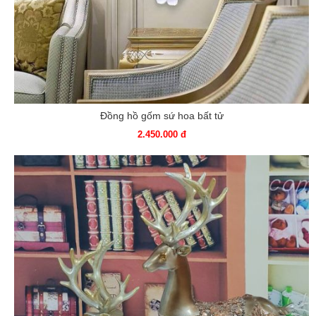
Đồng hồ gốm sứ hoa bất tử
2.450.000 đ