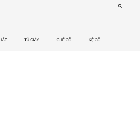
THẤT
TỦ GIÀY
GHẾ GỖ
KỆ GỖ