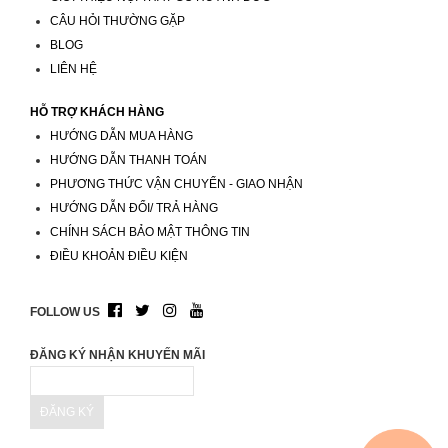
CÂU HỎI THƯỜNG GẶP
BLOG
LIÊN HỆ
HỖ TRỢ KHÁCH HÀNG
HƯỚNG DẪN MUA HÀNG
HƯỚNG DẪN THANH TOÁN
PHƯƠNG THỨC VẬN CHUYỂN - GIAO NHẬN
HƯỚNG DẪN ĐỔI/ TRẢ HÀNG
CHÍNH SÁCH BẢO MẬT THÔNG TIN
ĐIỀU KHOẢN ĐIỀU KIỆN
FOLLOW US
ĐĂNG KÝ NHẬN KHUYẾN MÃI
ĐĂNG KÝ