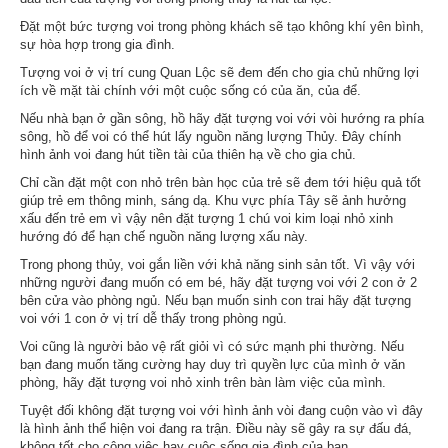
Đặt một bức tượng voi trong phòng khách sẽ tạo không khí yên bình,
sự hòa hợp trong gia đình.
Tượng voi ở vị trí cung Quan Lộc sẽ đem đến cho gia chủ những lợi
ích về mặt tài chính với một cuộc sống có của ăn, của để.
Nếu nhà bạn ở gần sông, hồ hãy đặt tượng voi với vòi hướng ra phía
sông, hồ để voi có thể hút lấy nguồn năng lượng Thủy. Đây chính
hình ảnh voi đang hút tiền tài của thiên hạ về cho gia chủ.
Chỉ cần đặt một con nhỏ trên bàn học của trẻ sẽ đem tới hiệu quả tốt
giúp trẻ em thông minh, sáng dạ. Khu vực phía Tây sẽ ảnh hưởng
xấu đến trẻ em vì vậy nên đặt tượng 1 chú voi kim loại nhỏ xinh
hướng đó để hạn chế nguồn năng lượng xấu này.
Trong phong thủy, voi gắn liền với khả năng sinh sản tốt. Vì vậy với
những người đang muốn có em bé, hãy đặt tượng voi với 2 con ở 2
bên cửa vào phòng ngủ. Nếu bạn muốn sinh con trai hãy đặt tượng
voi với 1 con ở vị trí dễ thấy trong phòng ngủ.
Voi cũng là người bảo vệ rất giỏi vì có sức mạnh phi thường. Nếu
bạn đang muốn tăng cường hay duy trì quyền lực của mình ở văn
phòng, hãy đặt tượng voi nhỏ xinh trên bàn làm việc của mình.
Tuyệt đối không đặt tượng voi với hình ảnh vòi đang cuộn vào vì đây
là hình ảnh thể hiện voi đang ra trận. Điều này sẽ gây ra sự đấu đá,
không tốt cho công việc hay cuộc sống gia đình của bạn.