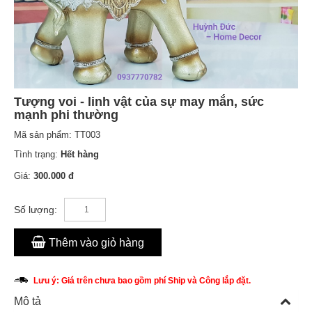
Tượng voi - linh vật của sự may mắn, sức
mạnh phi thường
Mã sản phẩm:
TT003
Tình trạng:
Hết hàng
Giá:
300.000 đ
Số lượng:
Thêm vào giỏ hàng
Lưu ý: Giá trên chưa bao gồm phí Ship và Công lắp đặt.
Mô tả