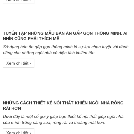
BÀN TRANH XẾP GỌN, MỘT SẢN PHẨM NỘI THẤT THÔNG
MINH ĐANG RẤT ĐƯỢC ƯU CHUỘNG
Sản phẩm có 3 công năng: Gấp cái lên ngay thành BỨC TRANH,
Gập xuống thành BÀN ĂN cho 5 người ngồi, Mở ra thành BÀN LÀM
VIỆC riêng tư
Xem chi tiết ›
TUYỂN TẬP NHỮNG MẪU BÀN ĂN GẤP GỌN THÔNG MINH, AI
NHÌN CŨNG PHẢI THÍCH MÊ
Sử dụng bàn ăn gấp gọn thông minh là sự lựa chọn tuyệt vời dành
riêng cho những ngôi nhà có diện tích khiêm tốn
Xem chi tiết ›