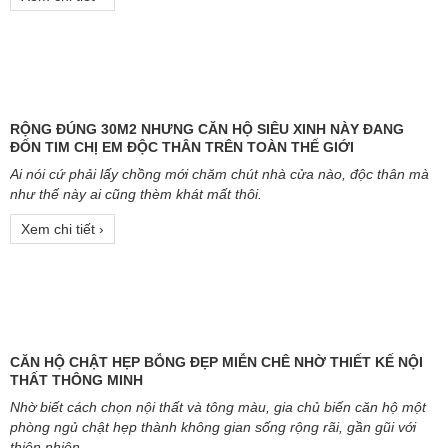
NHỮNG CÁCH THIẾT KẾ NỘI THẤT KHIẾN NGÔI NHÀ RỘNG
RÃI HƠN
Dưới đây là một số gợi ý giúp bạn thiết kế nội thất giúp ngôi nhà
của mình trông sáng sủa, rộng rãi và thoáng mát hơn.
Xem chi tiết ›
RỘNG ĐÚNG 30M2 NHƯNG CĂN HỘ SIÊU XINH NÀY ĐANG
ĐỐN TIM CHỊ EM ĐỘC THÂN TRÊN TOÀN THẾ GIỚI
Ai nói cứ phải lấy chồng mới chăm chút nhà cửa nào, độc thân mà
như thế này ai cũng thèm khát mất thôi.
Xem chi tiết ›