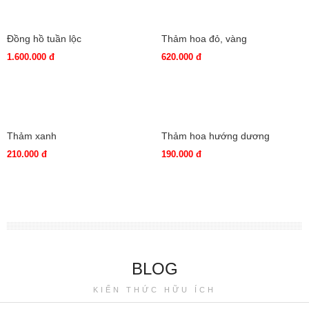
Tượng hươu giả cổ
Đồng hồ chim công vàng -
phong cách châu Âu cổ điển
550.000 đ
1.850.000 đ
Đồng hồ tuần lộc
Thảm hoa đỏ, vàng
1.600.000 đ
620.000 đ
Thảm xanh
Thảm hoa hướng dương
210.000 đ
190.000 đ