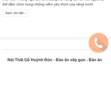
Xem chi tiết ›
MẪU BÀN TRANG ĐIỂM NHỎ XINH CHO GÓC LÀM ĐẸP CỦA
CHỊ EM
Không chỉ dừng lại là nơi thư giãn sau một ngày làm việc, học tập
mệt mỏi. Phòng ngủ còn là khoảng trời riêng tư, nơi mỗi người có
thể đắm chìm trong những niềm yêu thích của riêng mình.
Xem chi tiết ›
Nội Thất Gỗ Huỳnh Đức - Bàn ăn xếp gọn - Bàn ăn