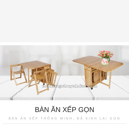
BÀN ĂN XẾP GỌN
BÀN ĂN XẾP THÔNG MINH, ĐÃ XINH LẠI GỌN