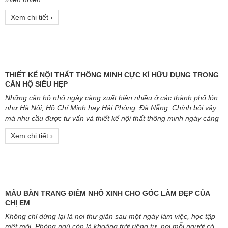
CĂN HỘ CHẬT HẸP BỖNG ĐẸP MIỄN CHÊ NHỜ THIẾT KẾ NỘI
THẤT THÔNG MINH
Nhờ biết cách chọn nội thất và tông màu, gia chủ biến căn hộ một
phòng ngủ chật hẹp thành không gian sống rộng rãi, gần gũi với
thiên nhiên.
Xem chi tiết ›
THIẾT KẾ NỘI THẤT THÔNG MINH CỰC KÌ HỮU DỤNG TRONG
CĂN HỘ SIÊU HẸP
Những căn hộ nhỏ ngày càng xuất hiện nhiều ở các thành phố lớn
như Hà Nội, Hồ Chí Minh hay Hải Phòng, Đà Nẵng. Chính bởi vậy
mà nhu cầu được tư vấn và thiết kế nội thất thông minh ngày càng
tăng cao hơn để tiết kiệm không gian và chi phí mua sắm.